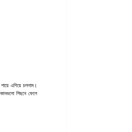
 পায়ে এগিয়ে চললাম। 
োকানগুলো পিছনে ফেলে 