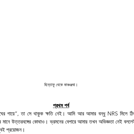
ছিন্তাফু থেকে কাঞ্চঞ্জঘা।
প্রথম পর্ব
াঘের গায়ে”, তা সে থাকুক ক্ষতি নেই। আমি আর আমার বন্ধু NRS মিলে ঠি
হার মানে উত্তরবঙ্গের কোথাও। ভ্রমনের বেপারে আমার তখন অভিজ্ঞতা নেই বললেই
 খুবই প্রয়োজন। 