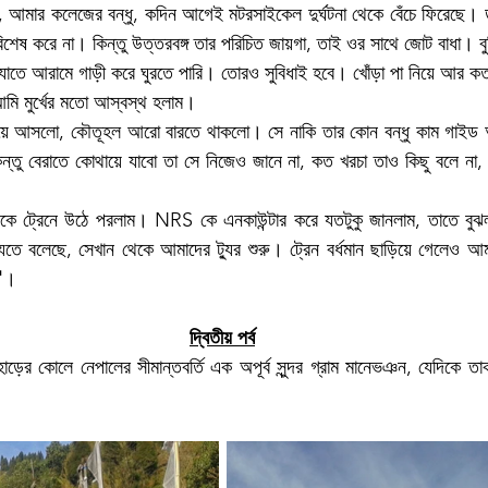
আমার কলেজের বন্ধু, কদিন আগেই মটরসাইকেল দুর্ঘটনা থেকে বেঁচে ফিরেছে। ডা
েষ করে না। কিন্তু উত্তরবঙ্গ তার পরিচিত জায়গা, তাই ওর সাথে জোট বাধা। ব
যাতে আরামে গাড়ী করে ঘুরতে পারি। তোরও সুবিধাই হবে। খোঁড়া পা নিয়ে আর কত
আমি মুর্খের মতো আস্বস্থ হলাম।
য়ে আসলো, কৌতূহল আরো বারতে থাকলো। সে নাকি তার কোন বন্ধু কাম গাইড অর্
্তু বেরাতে কোথায়ে যাবো তা সে নিজেও জানে না, কত খরচা তাও কিছু বলে না, ক
ে ট্রেনে উঠে পরলাম। NRS কে এনকাউন্টার করে যতটুকু জানলাম, তাতে বুঝলা
তে বলেছে, সেখান থেকে আমাদের ট্যুর শুরু। ট্রেন বর্ধমান ছাড়িয়ে গেলেও আম
"
। 
দ্বিতীয় পর্ব
াহাড়ের কোলে নেপালের সীমান্তবর্তি এক অপূর্ব সুন্দর গ্রাম মানেভঞন, যেদিকে ত