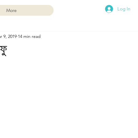
Log In
More
r 9, 2019
14 min read
ফু