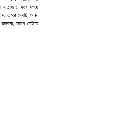
িলা হাতজোড় করে বলছে 
, এতো দেখছি অন্য 
 জানবো, আগে বেড়িয়ে 