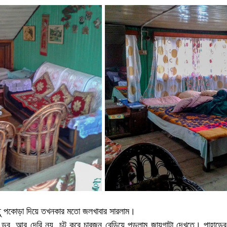
কিছু পকোড়া দিয়ে তখনকার মতো জলখাবার সারলাম।
ু ডুবু, আর দেরি নয়, চট করে চারজন বেড়িয়ে পড়লাম জায়গাটা দেখতে। পাহাড়ের গ