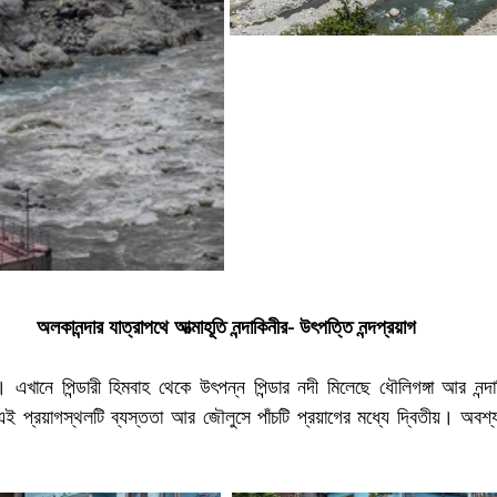
অলকানন্দার যাত্রাপথে আত্মাহূতি নন্দাকিনীর- উৎপত্তি নন্দপ্রয়াগ
। এখানে পিন্ডারী হিমবাহ থেকে উৎপন্ন পিন্ডার নদী মিলেছে ধৌলিগঙ্গা আর নন্দা
ই প্রয়াগস্থলটি ব্যস্ততা আর জৌলুসে পাঁচটি প্রয়াগের মধ্যে দ্বিতীয়। অবশ্