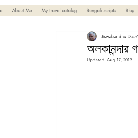
e
About Me
My travel catalog
Bengali scripts
Blog
Biswabandhu Das
A
অলকানন্দার গ
Updated:
Aug 17, 2019