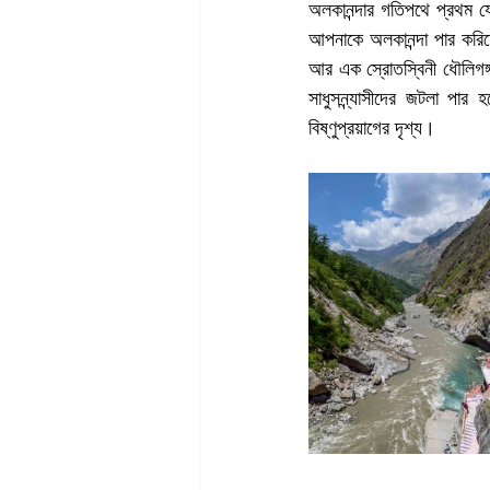
অলকানন্দার গতিপথে প্রথম যে
আপনাকে অলকানন্দা পার করিয়ে
আর এক স্রোতস্বিনী ধৌলিগঙ্
সাধুসন্ন্যাসীদের জটলা পা
বিষ্ণুপ্রয়াগের দৃশ্য।