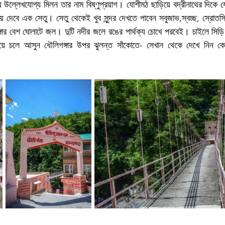
 উল্লেখযোগ্য মিলন তার নাম বিষ্ণুপ্রয়াগ। যোশীমঠ ছাড়িয়ে বদ্রীনাথের দিকে যে
 দেবে এক সেতু। সেতু থেকেই খুব সুন্দর দেখতে পাবেন সবুজাভ,স্বচ্ছ, স্রোতস্ব
গার বেশ ঘোলাটে জল। দুটি নদীর জলে রঙের পার্থক্য চোখে পরবেই। চাইলে সিড়ি 
র হয়ে চলে আসুন ধৌলিগঙ্গার উপর ঝুলন্ত সাঁকোতে- সেখান থেকে দেখে নিন কো