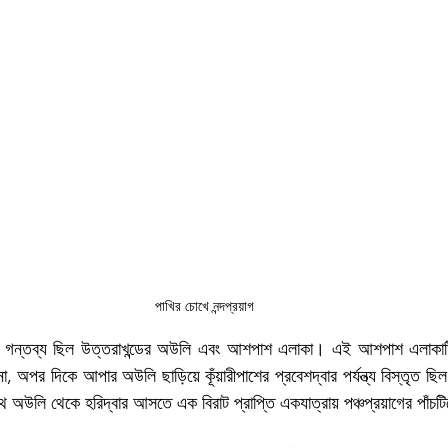
পাখির চোখে নন্দপ্রয়াগ
 গন্তব্য ছিল উত্তরাখন্ডের অউলি এবং আশপাশ এলাকা। এই আশপাশ এলাকাটি যে
া, অপর দিকে আপার অউলি ছাড়িয়ে কূঁয়ারীপাশের প্রবেশদ্বার পর্যন্ত্য বিস্তৃত ছি
 অউলি থেকে হরিদ্বার আসতে এক বিরাট প্রাপ্তি একযাত্রায় পঞ্চপ্রয়াগের পাঁচ