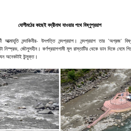
যোশীমঠের কাছেই বদ্রীনাথ যাওয়ার পথে বিষ্ণুপ্রয়াগ
তী আত্মাহূতি নন্দাকিনীর- উৎপত্তি নন্দপ্রয়াগ। নন্দপ্রয়াগ তার 'অগ্রজ' বিষ
ুটা নিস্প্রভ, জৌলুসহীন। কর্ণপ্রয়াগগামী মূল রাস্তাটির থেকে ডান দিকে নেমে গিয়
েন অনেকটাই উন্মুক্ত।