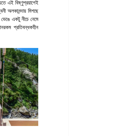
তে এই বিষ্ণুপ্রয়াগেই 
িনী অলকানন্দায় মিশছে 
ভেঙে একটু নীচে নেমে 
নরকম প্রতিবন্ধকহীন 